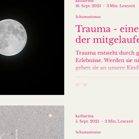
katharina
16. Sept. 2025
3 Min. Lesezeit
Schamanismus
Trauma - eine
der mitgelauf
Trauma entsteht durch g
Erlebnisse. Werden sie ni
geben sie an unsere Kinde
katharina
5. Sept. 2025
2 Min. Lesezeit
Schamanismus