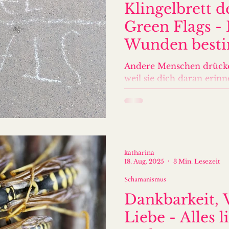
Klingelbrett 
Green Flags -
Wunden best
Wahrnehmun
Andere Menschen drücke
weil sie dich daran erinn
Person bist, die sie zu
kann. Löse deine Theme
sich verändern.
katharina
18. Aug. 2025
3 Min. Lesezeit
Schamanismus
Dankbarkeit, 
Liebe - Alles 