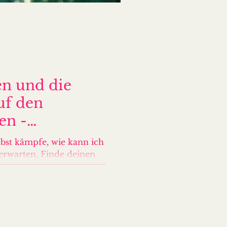
en und die
uf den
en -
 und die
bst kämpfe, wie kann ich
den inneren
erwarten. Finde deinen
rge Frieden im Außen