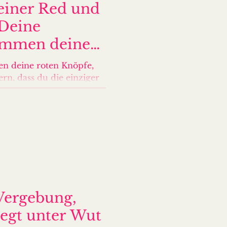
deiner Red und
 Deine
immen deine
g
n deine roten Knöpfe,
ern, dass du die einziger
 grünen Knöpfen machen
n und dein Außen wird
Vergebung,
liegt unter Wut