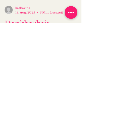
katharina
18. Aug. 2025
3 Min. Lesezeit
Dankbarkeit,
Vergebung, Liebe -
Alles liegt unter Wut
und Trauer
Familie Eltern. Auch wenn ich erst vor
kurzem darüber geschrieben haben,
dass sich das Verhältnis mit meinen
Eltern immer mehr...